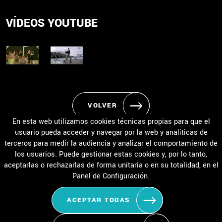
VÍDEOS YOUTUBE
VOLVER
En esta web utilizamos cookies técnicas propias para que el
usuario pueda acceder y navegar por la web y analíticas de
terceros para medir la audiencia y analizar el comportamiento de
los usuarios. Puede gestionar estas cookies y, por lo tanto,
INICIO
ACADEMIA
EVENTOS
HORARIO / MATRÍCULA
aceptarlas o rechazarlas de forma unitaria o en su totalidad, en el
TIPOS DE BAILE
TARIFAS Y BONOS
CONTACTO
Panel de Configuración.
ACEPTAR TODAS
Aviso Legal
Política de Privacidad de Datos
Política de Cookies
Configuración de Cookies
Condiciones de uso y devoluciones