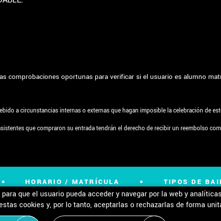
á las comprobaciones oportunas para verificar si el usuario es alumno ma
bido a circunstancias internas o externas que hagan imposible la celebración de est
 asistentes que compraron su entrada tendrán el derecho de recibir un reembolso com
HORARIO / MATRÍCULA
TIPOS DE BAI
para que el usuario pueda acceder y navegar por la web y analíticas 
tas cookies y, por lo tanto, aceptarlas o rechazarlas de forma unitar
tica de Cookies
Configuración de Cookies