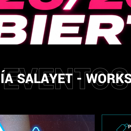
EVENTOS
ÍA SALAYET - WORK
P