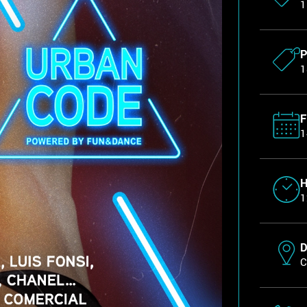
1
P
1
F
1
1
D
C