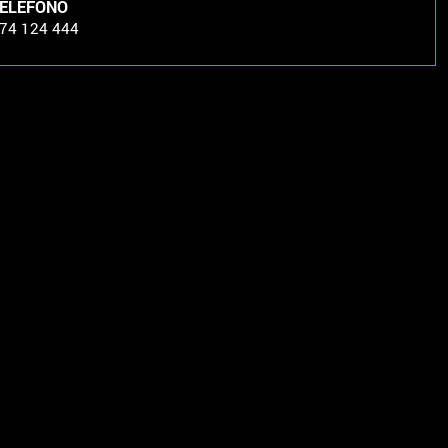
ELÉFONO
74 124 444